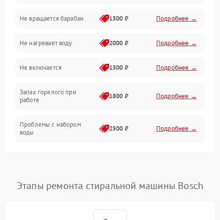
Не вращается барабан
1500 ₽
Подробнее →
Слив
Не нагревает воду
2000 ₽
Подробнее →
Программное обеспечение
Не включается
1500 ₽
Подробнее →
Запах горелого при
1800 ₽
Подробнее →
работе
Проблемы с набором
2500 ₽
Подробнее →
воды
Замена ТЭНа
2200 ₽
Подробнее →
Замена платы управления
2200 ₽
Подробнее →
Этапы ремонта стиральной машины Bosch