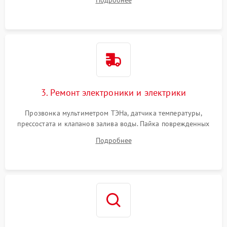
Подробнее
крестовины на износ, а манжеты люка на разрывы.
3. Ремонт электроники и электрики
Прозвонка мультиметром ТЭНа, датчика температуры,
прессостата и клапанов залива воды. Пайка поврежденных
дорожек или замена симисторов на плате управления.
Подробнее
Восстановление целостности проводки и контактов.