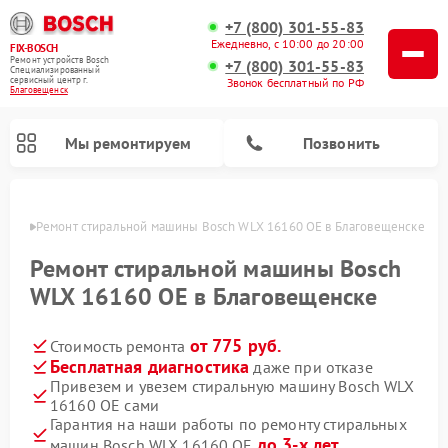
+7 (800) 301-55-83
Ежедневно, с 10:00 до 20:00
FIX-BOSCH
Ремонт устройств Bosch
+7 (800) 301-55-83
Специализированный
cервисный центр г.
Звонок бесплатный по РФ
Благовещенск
Мы ремонтируем
Позвонить
енске
Ремонт стиральной машины Bosch WLX 16160 OE в Благовещенске
Ремонт стиральной машины Bosch
WLX 16160 OE в Благовещенске
от 775 руб.
Стоимость ремонта
Бесплатная диагностика
даже при отказе
Привезем и увезем стиральную машину Bosch WLX
16160 OE сами
Ремонт варочных панелей Bosch
Ремонт морозильных камер Bosch
Ремонт посудомоечных машин Bosch
Ремонт водонагревателей Bosch
Ремонт микроволновых печей Bosch
Ремонт сушильных автоматов Bosch
Ремонт сушильных машин Bosch
Гарантия на наши работы по ремонту стиральных
до 3-х лет
машин Bosch WLX 16160 OE