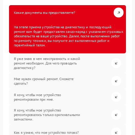
Какие документы вы предоставляете?
На этапе приема устройства на диагностику и последующий
ремонт вам будет предоставлен заказ-наряд с указанием страховых
обязательств на ваше устройство. Далее, после выполнения работ
по ремонту техники, вы получите акт выполненных работ и
гарантийный талон.
Я уже знаю в чем неисправность и какой
ремонт необходим. Для чего проводить
диагностику?
Мне нужен срочный ремонт. Сможете
сделать?
Я хочу, чтобы мое устройство
ремонтировали при мне.
Я хочу, чтобы мое устройство
ремонтировалось только оригинальными
запчастями.
Как я узнаю, что мое устройство готово?