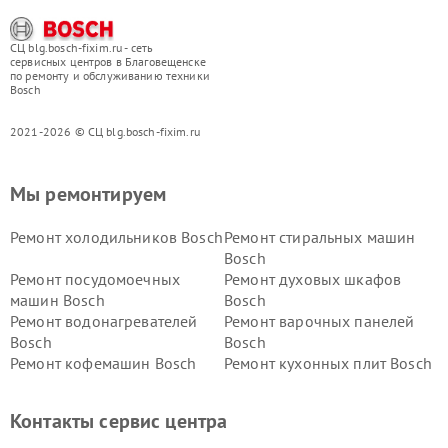
СЦ blg.bosch-fixim.ru - сеть
сервисных центров в Благовещенске
по ремонту и обслуживанию техники
Bosch
2021-2026 © СЦ blg.bosch-fixim.ru
Мы ремонтируем
Ремонт холодильников Bosch
Ремонт стиральных машин
Bosch
Ремонт посудомоечных
Ремонт духовых шкафов
машин Bosch
Bosch
Ремонт водонагревателей
Ремонт варочных панелей
Bosch
Bosch
Ремонт кофемашин Bosch
Ремонт кухонных плит Bosch
Ремонт микроволновых
Ремонт парогенераторов
печей Bosch
Bosch
Контакты сервис центра
Ремонт сушильных автоматов
Ремонт морозильных камер
Bosch
Bosch