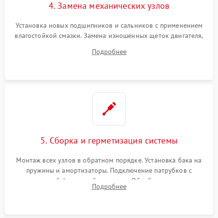
4. Замена механических узлов
Установка новых подшипников и сальников с применением
влагостойкой смазки. Замена изношенных щеток двигателя,
порванного ремня привода, неисправного сливного насоса
Подробнее
или поврежденной резиновой манжеты.
5. Сборка и герметизация системы
Монтаж всех узлов в обратном порядке. Установка бака на
пружины и амортизаторы. Подключение патрубков с
надежной фиксацией хомутами. Обработка стыков
Подробнее
герметиком для предотвращения возможных протечек воды.