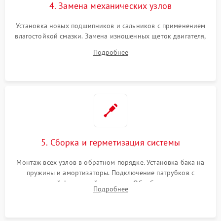
4. Замена механических узлов
Установка новых подшипников и сальников с применением
влагостойкой смазки. Замена изношенных щеток двигателя,
порванного ремня привода, неисправного сливного насоса
Подробнее
или поврежденной резиновой манжеты.
5. Сборка и герметизация системы
Монтаж всех узлов в обратном порядке. Установка бака на
пружины и амортизаторы. Подключение патрубков с
надежной фиксацией хомутами. Обработка стыков
Подробнее
герметиком для предотвращения возможных протечек воды.