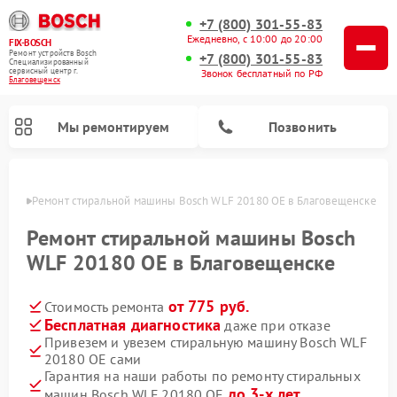
+7 (800) 301-55-83
Ежедневно, с 10:00 до 20:00
FIX-BOSCH
Ремонт устройств Bosch
+7 (800) 301-55-83
Специализированный
cервисный центр г.
Звонок бесплатный по РФ
Благовещенск
Мы ремонтируем
Позвонить
енске
Ремонт стиральной машины Bosch WLF 20180 OE в Благовещенске
Ремонт стиральной машины Bosch
WLF 20180 OE в Благовещенске
от 775 руб.
Стоимость ремонта
Бесплатная диагностика
даже при отказе
Привезем и увезем стиральную машину Bosch WLF
20180 OE сами
Ремонт варочных панелей Bosch
Ремонт морозильных камер Bosch
Ремонт посудомоечных машин Bosch
Ремонт водонагревателей Bosch
Ремонт микроволновых печей Bosch
Ремонт сушильных автоматов Bosch
Ремонт сушильных машин Bosch
Гарантия на наши работы по ремонту стиральных
до 3-х лет
машин Bosch WLF 20180 OE