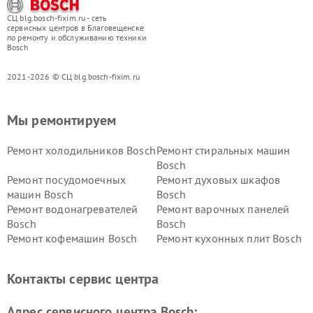
СЦ blg.bosch-fixim.ru - сеть
сервисных центров в Благовещенске
по ремонту и обслуживанию техники
Bosch
2021-2026 © СЦ blg.bosch-fixim.ru
Мы ремонтируем
Ремонт холодильников Bosch
Ремонт стиральных машин
Bosch
Ремонт посудомоечных
Ремонт духовых шкафов
машин Bosch
Bosch
Ремонт водонагревателей
Ремонт варочных панелей
Bosch
Bosch
Ремонт кофемашин Bosch
Ремонт кухонных плит Bosch
Ремонт микроволновых
Ремонт парогенераторов
печей Bosch
Bosch
Контакты сервис центра
Ремонт сушильных автоматов
Ремонт морозильных камер
Bosch
Bosch
Адрес сервисного центра Bosch: