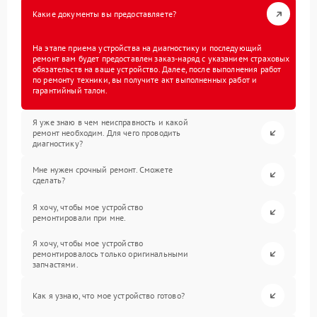
Какие документы вы предоставляете?
На этапе приема устройства на диагностику и последующий
ремонт вам будет предоставлен заказ-наряд с указанием страховых
обязательств на ваше устройство. Далее, после выполнения работ
по ремонту техники, вы получите акт выполненных работ и
гарантийный талон.
Я уже знаю в чем неисправность и какой
ремонт необходим. Для чего проводить
диагностику?
Мне нужен срочный ремонт. Сможете
сделать?
Я хочу, чтобы мое устройство
ремонтировали при мне.
Я хочу, чтобы мое устройство
ремонтировалось только оригинальными
запчастями.
Как я узнаю, что мое устройство готово?