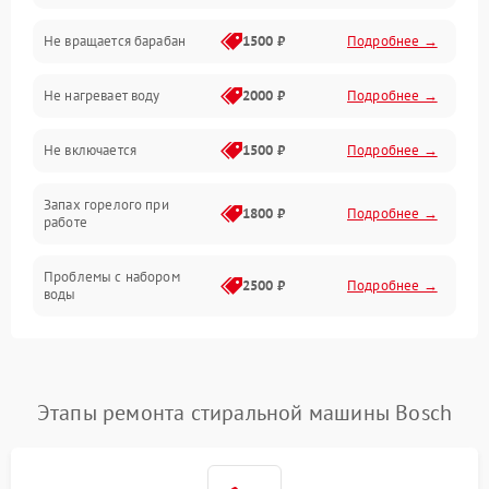
Не вращается барабан
1500 ₽
Подробнее →
Слив
Не нагревает воду
2000 ₽
Подробнее →
Программное обеспечение
Не включается
1500 ₽
Подробнее →
Запах горелого при
1800 ₽
Подробнее →
работе
Проблемы с набором
2500 ₽
Подробнее →
воды
Замена ТЭНа
2200 ₽
Подробнее →
Замена платы управления
2200 ₽
Подробнее →
Этапы ремонта стиральной машины Bosch