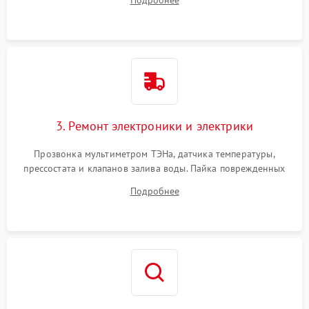
Подробнее
крестовины на износ, а манжеты люка на разрывы.
3. Ремонт электроники и электрики
Прозвонка мультиметром ТЭНа, датчика температуры,
прессостата и клапанов залива воды. Пайка поврежденных
дорожек или замена симисторов на плате управления.
Подробнее
Восстановление целостности проводки и контактов.