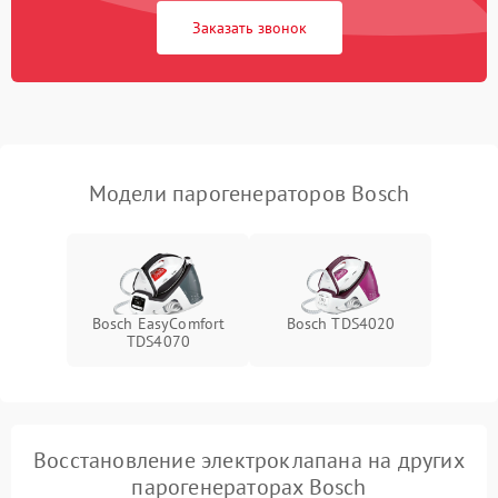
Заказать звонок
Не включается
1500 ₽
Подробнее →
Не подает пар
1800 ₽
Подробнее →
Модели парогенераторов Bosch
Bosch EasyComfort
Bosch TDS4020
TDS4070
Восстановление электроклапана на других
парогенераторах Bosch