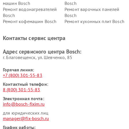
машин Bosch
Bosch
Ремонт водонагревателей
Ремонт варочных панелей
Bosch
Bosch
Ремонт кофемашин Bosch
Ремонт кухонных плит Bosch
Ремонт микроволновых
Ремонт парогенераторов
печей Bosch
Bosch
Контакты сервис центра
Ремонт сушильных автоматов
Ремонт морозильных камер
Bosch
Bosch
Адрес сервисного центра Bosch:
г. Благовещенск, ул. Шевченко, 85
Горячая линия:
+7 (800) 301-55-83
Контактный телефон:
8 (800) 301-55-83
Электронная почта:
info@bosch-fixim.ru
для юридических лиц
manager@fix-bosch.ru
График работы: