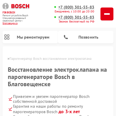
+7 (800) 301-55-83
Ежедневно, с 10:00 до 20:00
FIX-BOSCH
Ремонт устройств Bosch
+7 (800) 301-55-83
Специализированный
cервисный центр г.
Звонок бесплатный по РФ
Благовещенск
Мы ремонтируем
Позвонить
енске
Парогенератор Bosch восстановление электроклапана
Восстановление электроклапана на
парогенераторе Bosch в
Благовещенске
Привезем и увезем парогенератор Bosch
собственной доставкой
Гарантия на наши работы по ремонту
Ремонт посудомоечных машин Bosch
Ремонт водонагревателей Bosch
Ремонт микроволновых печей Bosch
Ремонт морозильных камер Bosch
Ремонт стиральных машин Bosch
Ремонт варочных панелей Bosch
Ремонт сушильных автоматов Bosch
Ремонт сушильных машин Bosch
до 3-х лет
парогенераторов Bosch