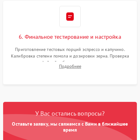
6. Финальное тестирование и настройка
Приготовление тестовых порций эспрессо и капучино.
Калибровка степени помола и дозировки зерна. Проверка
плотности кофейной таблетки, температуры напитка и
Подробнее
качества молочной пены. Контроль отсутствия посторонних
шумов и протечек.
У Вас остались вопросы?
Оставьте заявку, мы свяжемся с Вами в ближайшее
время