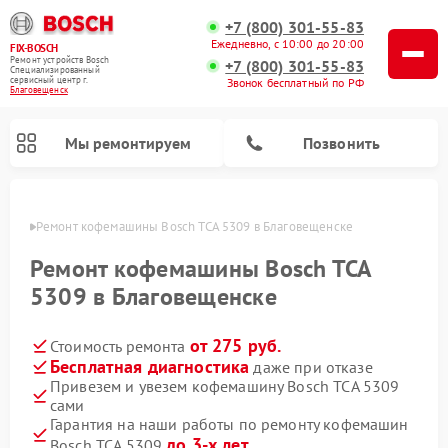
+7 (800) 301-55-83
Ежедневно, с 10:00 до 20:00
FIX-BOSCH
Ремонт устройств Bosch
+7 (800) 301-55-83
Специализированный
cервисный центр г.
Звонок бесплатный по РФ
Благовещенск
Мы ремонтируем
Позвонить
енске
Ремонт кофемашины Bosch TCA 5309 в Благовещенске
Ремонт кофемашины Bosch TCA
5309 в Благовещенске
от 275 руб.
Стоимость ремонта
Бесплатная диагностика
даже при отказе
Привезем и увезем кофемашину Bosch TCA 5309
сами
Ремонт посудомоечных машин Bosch
Ремонт водонагревателей Bosch
Ремонт морозильных камер Bosch
Ремонт стиральных машин Bosch
Ремонт варочных панелей Bosch
Ремонт микроволновых печей Bosch
Ремонт сушильных автоматов Bosch
Ремонт сушильных машин Bosch
Гарантия на наши работы по ремонту кофемашин
до 3-х лет
Bosch TCA 5309