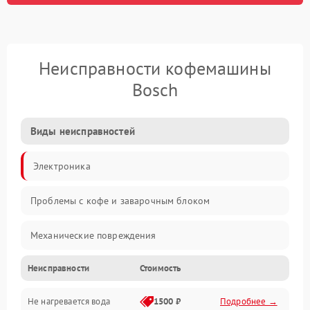
Неисправности кофемашины
Bosch
Виды неисправностей
Электроника
Проблемы с кофе и заварочным блоком
Механические повреждения
Неисправности
Стоимость
Прочие неисправности
Не нагревается вода
1500 ₽
Подробнее →
Включение и работа