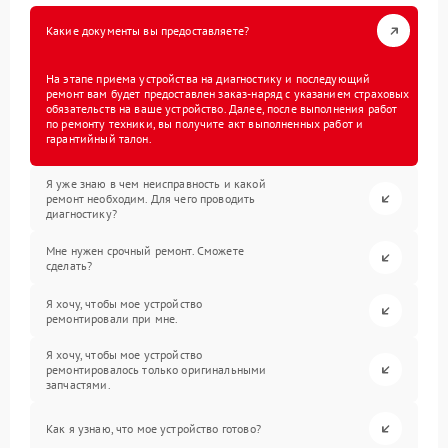
Какие документы вы предоставляете?
На этапе приема устройства на диагностику и последующий
ремонт вам будет предоставлен заказ-наряд с указанием страховых
обязательств на ваше устройство. Далее, после выполнения работ
по ремонту техники, вы получите акт выполненных работ и
гарантийный талон.
Я уже знаю в чем неисправность и какой
ремонт необходим. Для чего проводить
диагностику?
Мне нужен срочный ремонт. Сможете
сделать?
Я хочу, чтобы мое устройство
ремонтировали при мне.
Я хочу, чтобы мое устройство
ремонтировалось только оригинальными
запчастями.
Как я узнаю, что мое устройство готово?