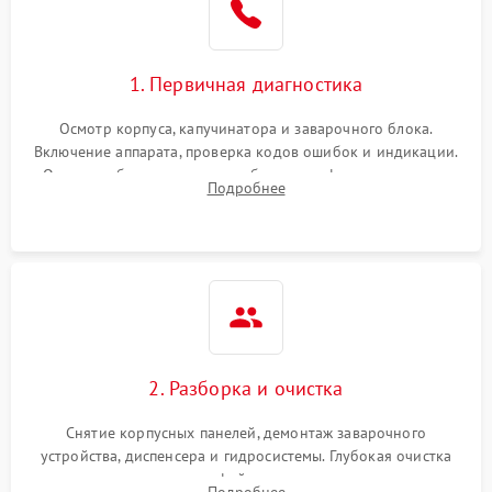
1. Первичная диагностика
Осмотр корпуса, капучинатора и заварочного блока.
Включение аппарата, проверка кодов ошибок и индикации.
Оценка работы помпы, термоблока и кофемолки на слух.
Подробнее
Измерение температуры и давления воды для выявления
локализации поломки.
2. Разборка и очистка
Снятие корпусных панелей, демонтаж заварочного
устройства, диспенсера и гидросистемы. Глубокая очистка
внутренних узлов от кофейных масел, жмыха и накипи.