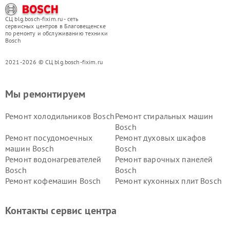
СЦ blg.bosch-fixim.ru - сеть
сервисных центров в Благовещенске
по ремонту и обслуживанию техники
Bosch
2021-2026 © СЦ blg.bosch-fixim.ru
Мы ремонтируем
Ремонт холодильников Bosch
Ремонт стиральных машин
Bosch
Ремонт посудомоечных
Ремонт духовых шкафов
машин Bosch
Bosch
Ремонт водонагревателей
Ремонт варочных панелей
Bosch
Bosch
Ремонт кофемашин Bosch
Ремонт кухонных плит Bosch
Ремонт микроволновых
Ремонт парогенераторов
печей Bosch
Bosch
Контакты сервис центра
Ремонт сушильных автоматов
Ремонт морозильных камер
Bosch
Bosch