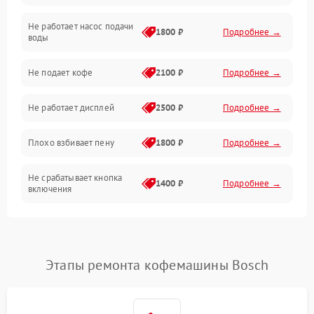
Не работает насос подачи
Проблемы с водой
1800 ₽
Подробнее →
воды
Проблемы с капучинатором и паром
Не подает кофе
2100 ₽
Подробнее →
Управление и электроника
Не работает дисплей
2500 ₽
Подробнее →
Программное обеспечение
Плохо взбивает пену
1800 ₽
Подробнее →
Не срабатывает кнопка
1400 ₽
Подробнее →
включения
Запах гари при работе
1800 ₽
Подробнее →
Постоянные сбои в работе
1500 ₽
Подробнее →
Этапы ремонта кофемашины Bosch