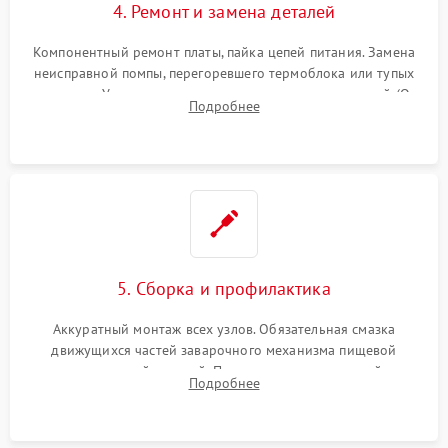
4. Ремонт и замена деталей
Компонентный ремонт платы, пайка цепей питания. Замена
неисправной помпы, перегоревшего термоблока или тупых
жерновов. Установка новых силиконовых уплотнителей (O-
Подробнее
ring) и тефлоновых трубок для надежного устранения
протечек.
5. Сборка и профилактика
Аккуратный монтаж всех узлов. Обязательная смазка
движущихся частей заварочного механизма пищевой
силиконовой смазкой. Проведение программной
Подробнее
декальцинации и очистки системы от кофейных масел.
Надежная фиксация всех соединений.