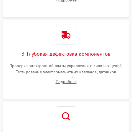
Подробнее
Промывка дренажных каналов и фильтров с использованием
специализированной химии.
3. Глубокая дефектовка компонентов
Проверка электронной платы управления и силовых цепей.
Тестирование электромагнитных клапанов, датчиков
температуры и расходомера. Оценка степени износа
Подробнее
жерновов кофемолки, уплотнительных колец гидросистемы
и шестерней редуктора.