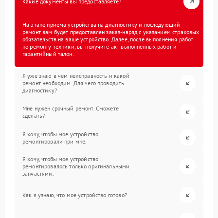
Какие документы вы предоставляете?
На этапе приема устройства на диагностику и последующий
ремонт вам будет предоставлен заказ-наряд с указанием страховых
обязательств на ваше устройство. Далее, после выполнения работ
по ремонту техники, вы получите акт выполненных работ и
гарантийный талон.
Я уже знаю в чем неисправность и какой
ремонт необходим. Для чего проводить
диагностику?
Мне нужен срочный ремонт. Сможете
сделать?
Я хочу, чтобы мое устройство
ремонтировали при мне.
Я хочу, чтобы мое устройство
ремонтировалось только оригинальными
запчастями.
Как я узнаю, что мое устройство готово?