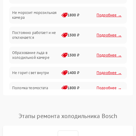
Не морозит морозильная
Дренаж
1800 ₽
Подробнее →
камера
Оттайка
Постоянно работает и не
1500 ₽
Подробнее →
отключается
Программное обеспечение
Образование льда в
1500 ₽
Подробнее →
холодильной камере
Не горит свет внутри
1400 ₽
Подробнее →
Поломка термостата
1800 ₽
Подробнее →
Не работает вентилятор
1800 ₽
Подробнее →
Этапы ремонта холодильника Bosch
Поломка системы No Frost
2600 ₽
Подробнее →
Образование конденсата
1800 ₽
Подробнее →