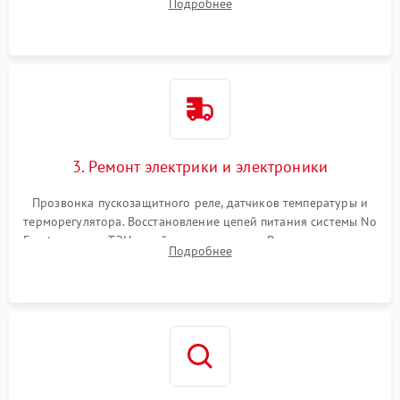
Подробнее
продувка капиллярной трубки для устранения засоров.
3. Ремонт электрики и электроники
Прозвонка пускозащитного реле, датчиков температуры и
терморегулятора. Восстановление цепей питания системы No
Frost, включая ТЭН оттайки и вентилятор. Ремонт или замена
Подробнее
платы управления при сбоях алгоритмов.