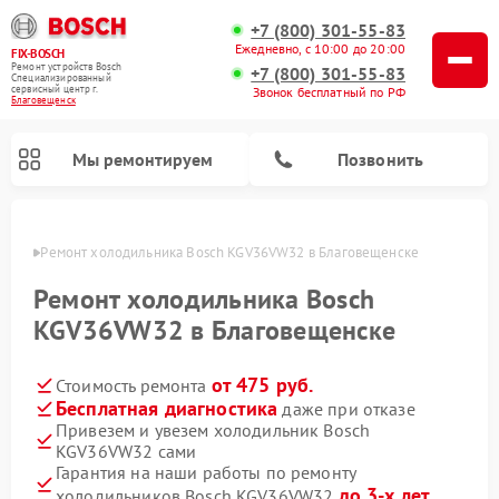
+7 (800) 301-55-83
Ежедневно, с 10:00 до 20:00
FIX-BOSCH
Ремонт устройств Bosch
+7 (800) 301-55-83
Специализированный
cервисный центр г.
Звонок бесплатный по РФ
Благовещенск
Мы ремонтируем
Позвонить
енске
Ремонт холодильника Bosch KGV36VW32 в Благовещенске
Ремонт холодильника Bosch
KGV36VW32 в Благовещенске
от 475 руб.
Стоимость ремонта
Бесплатная диагностика
даже при отказе
Привезем и увезем холодильник Bosch
KGV36VW32 сами
Ремонт стиральных машин Bosch
Ремонт варочных панелей Bosch
Ремонт морозильных камер Bosch
Ремонт посудомоечных машин Bosch
Ремонт водонагревателей Bosch
Ремонт микроволновых печей Bosch
Ремонт сушильных автоматов Bosch
Ремонт сушильных машин Bosch
Гарантия на наши работы по ремонту
до 3-х лет
холодильников Bosch KGV36VW32