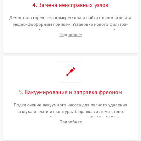
4. Замена неисправных узлов
Демонтаж сгоревшего компрессора и пайка нового агрегата
медно-фосфорным припоем. Установка нового фильтра-
осушителя. Замена изношенных вентиляторов обдува,
Подробнее
сломанных заслонок или поврежденных дверных петель.
5. Вакуумирование и заправка фреоном
Подключение вакуумного насоса для полного удаления
воздуха и влаги из контура. Заправка системы строго
дозированным объемом хладагента (R600a, R134a) по
Подробнее
электронным весам. Контроль рабочего давления в системе.