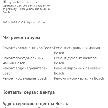
СЦ blg.bosch-fixim.ru - сеть
сервисных центров в Благовещенске
по ремонту и обслуживанию техники
Bosch
2021-2026 © СЦ blg.bosch-fixim.ru
Мы ремонтируем
Ремонт холодильников Bosch
Ремонт стиральных машин
Bosch
Ремонт посудомоечных
Ремонт духовых шкафов
машин Bosch
Bosch
Ремонт водонагревателей
Ремонт варочных панелей
Bosch
Bosch
Ремонт кофемашин Bosch
Ремонт кухонных плит Bosch
Ремонт микроволновых
Ремонт парогенераторов
печей Bosch
Bosch
Контакты сервис центра
Ремонт сушильных автоматов
Ремонт морозильных камер
Bosch
Bosch
Адрес сервисного центра Bosch: