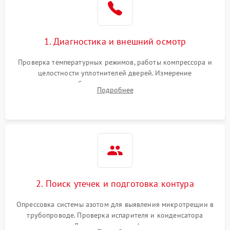
на стенках
Сбой в работе инвертора
2100 ₽
Подробнее →
1. Диагностика и внешний осмотр
Запах горелого при
2000 ₽
Подробнее →
Проверка температурных режимов, работы компрессора и
работе
целостности уплотнителей дверей. Измерение
сопротивления обмоток мотора, проверка термостата и
Не включается
Подробнее
1000 ₽
Подробнее →
считывание кодов ошибок с электронного дисплея.
холодильник
Проблемы с системой
автоматической
1800 ₽
Подробнее →
разморозки
2. Поиск утечек и подготовка контура
Опрессовка системы азотом для выявления микротрещин в
трубопроводе. Проверка испарителя и конденсатора
течеискателем. Демонтаж старого фильтра-осушителя и